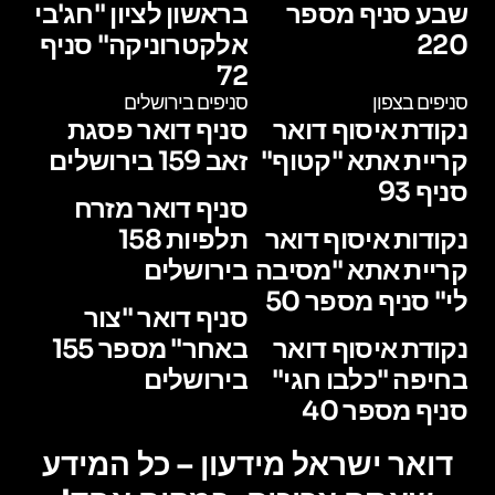
שבע סניף מספר
בראשון לציון "חג'בי
220
אלקטרוניקה" סניף
72
סניפים בצפון
סניפים בירושלים
נקודת איסוף דואר
סניף דואר פסגת
קריית אתא "קטוף"
זאב 159 בירושלים
סניף 93
סניף דואר מזרח
נקודות איסוף דואר
תלפיות 158
קריית אתא "מסיבה
בירושלים
לי" סניף מספר 50
סניף דואר "צור
נקודת איסוף דואר
באחר" מספר 155
בחיפה "כלבו חגי"
בירושלים
סניף מספר 40
דואר ישראל מידעון – כל המידע