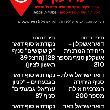
הפורטל המקיף בישראל לשירותי דואר ישראל & דואר פיננסים
סניפים בדרום
סניפים במרכז
דואר אשקלון –
נקודת איסוף דואר
היחידה המרכזית
"קישקושים" סניף
אשקלון סניף מספר
128 (הרצל 39
210
ראשון לציון)
דואר ישראל אילת –
נקודת איסוף דואר
סניף היחידה
בגבעתיים – "קניון
המרכזית אילת
עזריאלי גבעתיים"
מספר 200
סניף 87
דואר ישראל באר
נקודת איסוף דואר