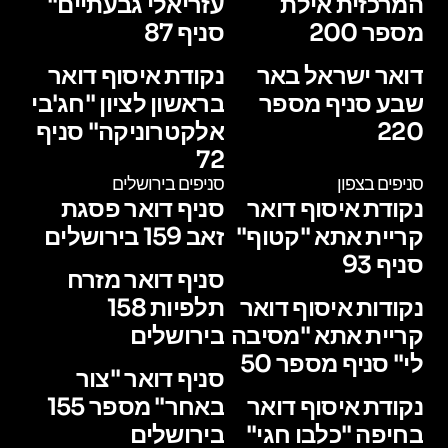
המרכזית אילת
עזריאלי גבעתיים"
מספר 200
סניף 87
דואר ישראל באר
נקודת איסוף דואר
שבע סניף מספר
בראשון לציון "חג'בי
220
אלקטרוניקה" סניף
72
סניפים בצפון
סניפים בירושלים
נקודת איסוף דואר
סניף דואר פסגת
קריית אתא "קטוף"
זאב 159 בירושלים
סניף 93
סניף דואר מזרח
נקודות איסוף דואר
תלפיות 158
קריית אתא "מסיבה
בירושלים
לי" סניף מספר 50
סניף דואר "צור
נקודת איסוף דואר
באחר" מספר 155
בחיפה "כלבו חגי"
בירושלים