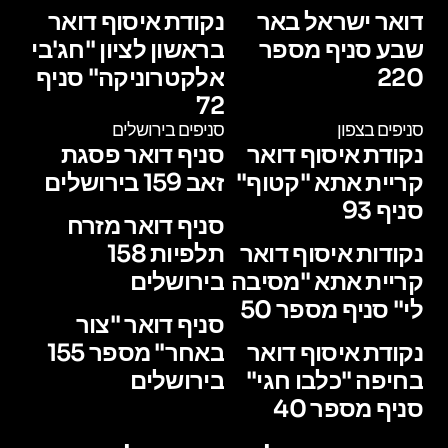
דואר ישראל באר
נקודת איסוף דואר
שבע סניף מספר
בראשון לציון "חג'בי
220
אלקטרוניקה" סניף
72
סניפים בצפון
סניפים בירושלים
נקודת איסוף דואר
סניף דואר פסגת
קריית אתא "קטוף"
זאב 159 בירושלים
סניף 93
סניף דואר מזרח
נקודות איסוף דואר
תלפיות 158
קריית אתא "מסיבה
בירושלים
לי" סניף מספר 50
סניף דואר "צור
נקודת איסוף דואר
באחר" מספר 155
בחיפה "כלבו חגי"
בירושלים
סניף מספר 40