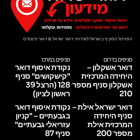
הפורטל המקיף בישראל לשירותי דואר ישראל & דואר פיננסים
סניפים בדרום
סניפים במרכז
דואר אשקלון –
נקודת איסוף דואר
היחידה המרכזית
"קישקושים" סניף
אשקלון סניף מספר
128 (הרצל 39
210
ראשון לציון)
דואר ישראל אילת –
נקודת איסוף דואר
סניף היחידה
בגבעתיים – "קניון
המרכזית אילת
עזריאלי גבעתיים"
מספר 200
סניף 87