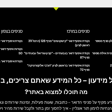
סניפים במרכז
סניפים בצפון
ון סניף מספר
נקודת איסוף דואר "קישקושים" סניף 128 (הרצל 39
נקודת איסוף דואר ק
ראשון לציון)
נקודות איסוף דואר
כזית אילת מספר
נקודת איסוף דואר בגבעתיים – "קניון עזריאלי גבעתיים"
50
סניף 87
נקודת איסוף דואר ב
נקודת איסוף דואר בראשון לציון "חג'בי אלקטרוניקה"
סניף 72
 מידעון – כל המידע שאתם צריכים, ב
מה תוכלו למצוא באתר?
דע מקיף על סניפי הדואר
– כתובות, שעות פעילות, זמינות שירותים ונג
הנחיות לזימון תור אונליין
– איך לחסוך זמן בתור ולקבל שירות מהיר ויעי