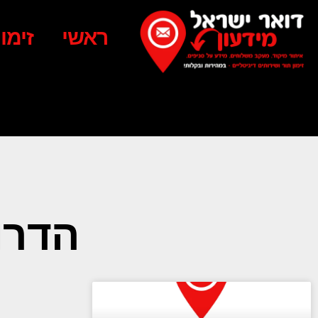
ראשי
זימו
הדרור 10 הוד השר