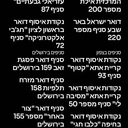
המרכזית אילת
עזריאלי גבעתיים"
מספר 200
סניף 87
דואר ישראל באר
נקודת איסוף דואר
שבע סניף מספר
בראשון לציון "חג'בי
220
אלקטרוניקה" סניף
72
סניפים בצפון
סניפים בירושלים
נקודת איסוף דואר
סניף דואר פסגת
קריית אתא "קטוף"
זאב 159 בירושלים
סניף 93
סניף דואר מזרח
נקודות איסוף דואר
תלפיות 158
קריית אתא "מסיבה
בירושלים
לי" סניף מספר 50
סניף דואר "צור
נקודת איסוף דואר
באחר" מספר 155
בחיפה "כלבו חגי"
בירושלים