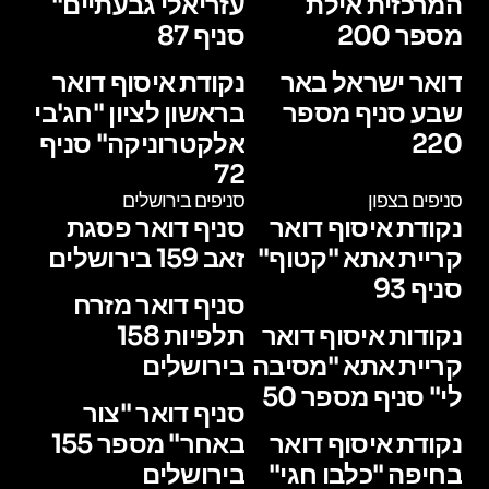
המרכזית אילת
עזריאלי גבעתיים"
מספר 200
סניף 87
דואר ישראל באר
נקודת איסוף דואר
שבע סניף מספר
בראשון לציון "חג'בי
220
אלקטרוניקה" סניף
72
סניפים בצפון
סניפים בירושלים
נקודת איסוף דואר
סניף דואר פסגת
קריית אתא "קטוף"
זאב 159 בירושלים
סניף 93
סניף דואר מזרח
נקודות איסוף דואר
תלפיות 158
קריית אתא "מסיבה
בירושלים
לי" סניף מספר 50
סניף דואר "צור
נקודת איסוף דואר
באחר" מספר 155
בחיפה "כלבו חגי"
בירושלים