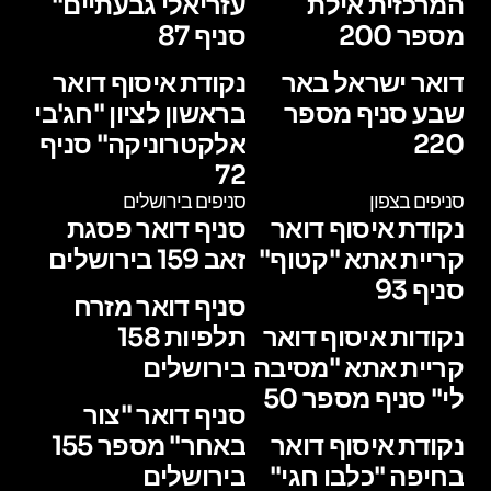
המרכזית אילת
עזריאלי גבעתיים"
מספר 200
סניף 87
דואר ישראל באר
נקודת איסוף דואר
שבע סניף מספר
בראשון לציון "חג'בי
220
אלקטרוניקה" סניף
72
סניפים בצפון
סניפים בירושלים
נקודת איסוף דואר
סניף דואר פסגת
קריית אתא "קטוף"
זאב 159 בירושלים
סניף 93
סניף דואר מזרח
נקודות איסוף דואר
תלפיות 158
קריית אתא "מסיבה
בירושלים
לי" סניף מספר 50
סניף דואר "צור
נקודת איסוף דואר
באחר" מספר 155
בחיפה "כלבו חגי"
בירושלים