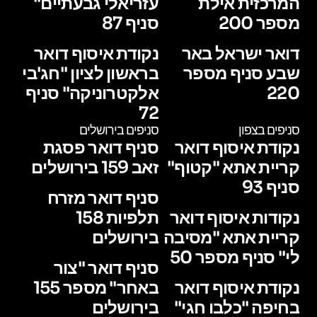
המרכזית אילת
עזריאלי גבעתיים"
מספר 200
סניף 87
דואר ישראל באר
נקודת איסוף דואר
שבע סניף מספר
בראשון לציון "חג'בי
220
אלקטרוניקה" סניף
72
סניפים בצפון
סניפים בירושלים
נקודת איסוף דואר
סניף דואר פסגת
קריית אתא "קטוף"
זאב 159 בירושלים
סניף 93
סניף דואר מזרח
נקודות איסוף דואר
תלפיות 158
קריית אתא "מסיבה
בירושלים
לי" סניף מספר 50
סניף דואר "צור
נקודת איסוף דואר
באחר" מספר 155
בחיפה "כלבו חגי"
בירושלים