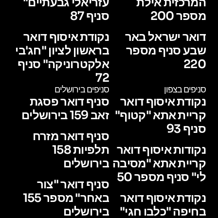
המרכזית אילת
עזריאלי גבעתיים"
מספר 200
סניף 87
דואר ישראל באר
נקודת איסוף דואר
שבע סניף מספר
בראשון לציון "חג'בי
220
אלקטרוניקה" סניף
72
סניפים בצפון
סניפים בירושלים
נקודת איסוף דואר
סניף דואר פסגת
קריית אתא "קטוף"
זאב 159 בירושלים
סניף 93
סניף דואר מזרח
נקודות איסוף דואר
תלפיות 158
קריית אתא "מסיבה
בירושלים
לי" סניף מספר 50
סניף דואר "צור
נקודת איסוף דואר
באחר" מספר 155
בחיפה "כלבו חגי"
בירושלים