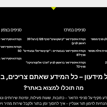
סניפים במרכז
סניפים בצפון
ון סניף מספר
נקודת איסוף דואר "קישקושים" סניף 128 (הרצל 39
נקודת איסוף דואר ק
ראשון לציון)
נקודות איסוף דואר
כזית אילת מספר
נקודת איסוף דואר בגבעתיים – "קניון עזריאלי גבעתיים"
50
סניף 87
נקודת איסוף דואר ב
נקודת איסוף דואר בראשון לציון "חג'בי אלקטרוניקה"
סניף 72
 מידעון – כל המידע שאתם צריכים, ב
מה תוכלו למצוא באתר?
דע מקיף על סניפי הדואר
– כתובות, שעות פעילות, זמינות שירותים ונג
הנחיות לזימון תור אונליין
– איך לחסוך זמן בתור ולקבל שירות מהיר ויעי