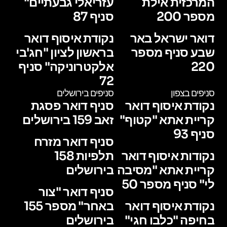
המרכזית אילת
עזריאלי גבעתיים"
מספר 200
סניף 87
דואר ישראל באר
נקודת איסוף דואר
שבע סניף מספר
בראשון לציון "חג'בי
220
אלקטרוניקה" סניף
72
סניפים בצפון
סניפים בירושלים
נקודת איסוף דואר
סניף דואר פסגת
קריית אתא "קטוף"
זאב 159 בירושלים
סניף 93
סניף דואר מזרח
נקודות איסוף דואר
תלפיות 158
קריית אתא "מסיבה
בירושלים
לי" סניף מספר 50
סניף דואר "צור
נקודת איסוף דואר
באחר" מספר 155
בחיפה "כלבו חגי"
בירושלים