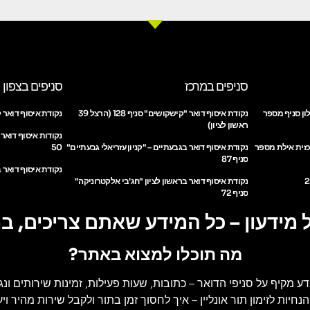
סניפים במרכז
סניפים בצפון
ון סניף מספר
נקודת איסוף דואר "קישקושים" סניף 128 (הרצל 39
נקודת איסוף דואר ק
ראשון לציון)
נקודות איסוף דואר
כזית אילת מספר
נקודת איסוף דואר בגבעתיים – "קניון עזריאלי גבעתיים"
50
סניף 87
נקודת איסוף דואר ב
נקודת איסוף דואר בראשון לציון "חג'בי אלקטרוניקה"
סניף 72
 מידעון – כל המידע שאתם צריכים, ב
מה תוכלו למצוא באתר?
דע מקיף על סניפי הדואר
– כתובות, שעות פעילות, זמינות שירותים ונג
הנחיות לזימון תור אונליין
– איך לחסוך זמן בתור ולקבל שירות מהיר ויעי