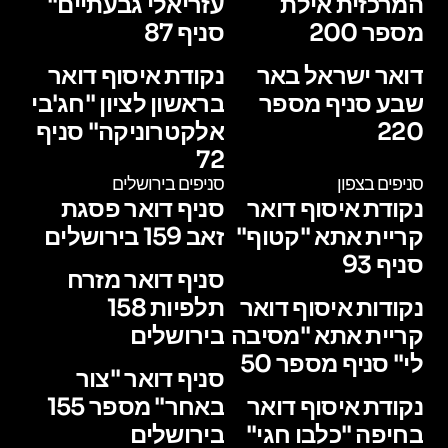
המרכזית אילת
עזריאלי גבעתיים"
מספר 200
סניף 87
דואר ישראל באר
נקודת איסוף דואר
שבע סניף מספר
בראשון לציון "חג'בי
220
אלקטרוניקה" סניף
72
סניפים בצפון
סניפים בירושלים
נקודת איסוף דואר
סניף דואר פסגת
קריית אתא "קטוף"
זאב 159 בירושלים
סניף 93
סניף דואר מזרח
נקודות איסוף דואר
תלפיות 158
קריית אתא "מסיבה
בירושלים
לי" סניף מספר 50
סניף דואר "צור
נקודת איסוף דואר
באחר" מספר 155
בחיפה "כלבו חגי"
בירושלים