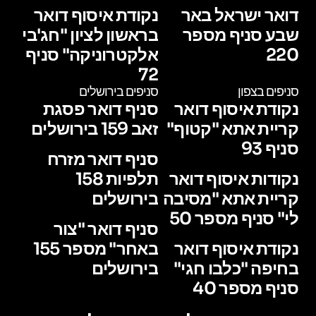
דואר ישראל באר
נקודת איסוף דואר
שבע סניף מספר
בראשון לציון "חג'בי
220
אלקטרוניקה" סניף
72
סניפים בצפון
סניפים בירושלים
נקודת איסוף דואר
סניף דואר פסגת
קריית אתא "קטוף"
זאב 159 בירושלים
סניף 93
סניף דואר מזרח
נקודות איסוף דואר
תלפיות 158
קריית אתא "מסיבה
בירושלים
לי" סניף מספר 50
סניף דואר "צור
נקודת איסוף דואר
באחר" מספר 155
בחיפה "כלבו חגי"
בירושלים
סניף מספר 40