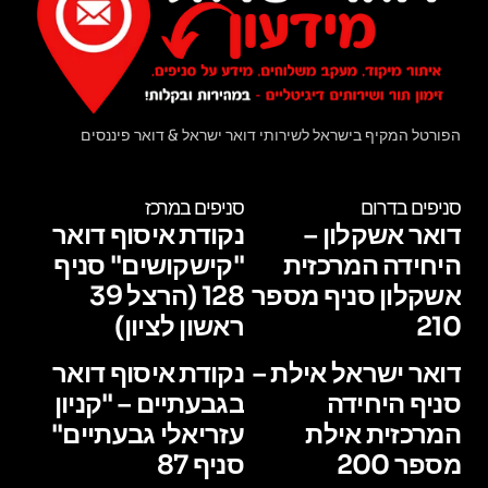
הפורטל המקיף בישראל לשירותי דואר ישראל & דואר פיננסים
סניפים בדרום
סניפים במרכז
דואר אשקלון –
נקודת איסוף דואר
היחידה המרכזית
"קישקושים" סניף
אשקלון סניף מספר
128 (הרצל 39
210
ראשון לציון)
דואר ישראל אילת –
נקודת איסוף דואר
סניף היחידה
בגבעתיים – "קניון
המרכזית אילת
עזריאלי גבעתיים"
מספר 200
סניף 87