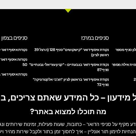
סניפים במרכז
סניפים בצפון
ון סניף מספר
נקודת איסוף דואר "קישקושים" סניף 128 (הרצל 39
נקודת איסוף דואר ק
ראשון לציון)
נקודות איסוף דואר
כזית אילת מספר
נקודת איסוף דואר בגבעתיים – "קניון עזריאלי גבעתיים"
50
סניף 87
נקודת איסוף דואר ב
נקודת איסוף דואר בראשון לציון "חג'בי אלקטרוניקה"
סניף 72
 מידעון – כל המידע שאתם צריכים, ב
מה תוכלו למצוא באתר?
דע מקיף על סניפי הדואר
– כתובות, שעות פעילות, זמינות שירותים ונג
הנחיות לזימון תור אונליין
– איך לחסוך זמן בתור ולקבל שירות מהיר ויעי