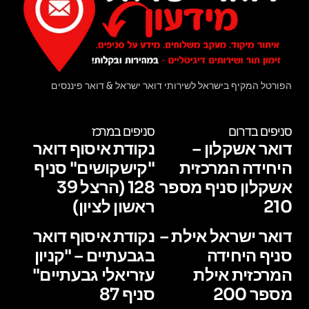
הפורטל המקיף בישראל לשירותי דואר ישראל & דואר פיננסים
סניפים בדרום
סניפים במרכז
דואר אשקלון –
נקודת איסוף דואר
היחידה המרכזית
"קישקושים" סניף
אשקלון סניף מספר
128 (הרצל 39
210
ראשון לציון)
דואר ישראל אילת –
נקודת איסוף דואר
סניף היחידה
בגבעתיים – "קניון
המרכזית אילת
עזריאלי גבעתיים"
מספר 200
סניף 87