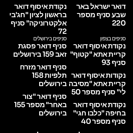
דואר ישראל באר
נקודת איסוף דואר
שבע סניף מספר
בראשון לציון "חג'בי
220
אלקטרוניקה" סניף
72
סניפים בצפון
סניפים בירושלים
נקודת איסוף דואר
סניף דואר פסגת
קריית אתא "קטוף"
זאב 159 בירושלים
סניף 93
סניף דואר מזרח
נקודות איסוף דואר
תלפיות 158
קריית אתא "מסיבה
בירושלים
לי" סניף מספר 50
סניף דואר "צור
נקודת איסוף דואר
באחר" מספר 155
בחיפה "כלבו חגי"
בירושלים
סניף מספר 40