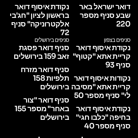
דואר ישראל באר
נקודת איסוף דואר
שבע סניף מספר
בראשון לציון "חג'בי
220
אלקטרוניקה" סניף
72
סניפים בצפון
סניפים בירושלים
נקודת איסוף דואר
סניף דואר פסגת
קריית אתא "קטוף"
זאב 159 בירושלים
סניף 93
סניף דואר מזרח
נקודות איסוף דואר
תלפיות 158
קריית אתא "מסיבה
בירושלים
לי" סניף מספר 50
סניף דואר "צור
נקודת איסוף דואר
באחר" מספר 155
בחיפה "כלבו חגי"
בירושלים
סניף מספר 40