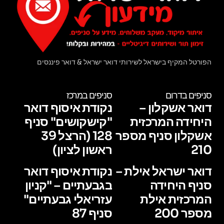
הפורטל המקיף בישראל לשירותי דואר ישראל & דואר פיננסים
סניפים בדרום
סניפים במרכז
דואר אשקלון –
נקודת איסוף דואר
היחידה המרכזית
"קישקושים" סניף
אשקלון סניף מספר
128 (הרצל 39
210
ראשון לציון)
דואר ישראל אילת –
נקודת איסוף דואר
סניף היחידה
בגבעתיים – "קניון
המרכזית אילת
עזריאלי גבעתיים"
מספר 200
סניף 87