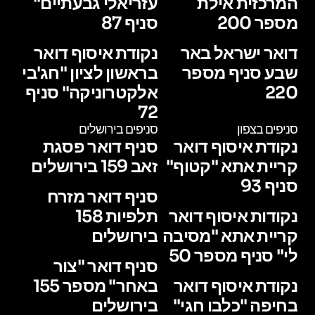
המרכזית אילת
עזריאלי גבעתיים"
מספר 200
סניף 87
דואר ישראל באר
נקודת איסוף דואר
שבע סניף מספר
בראשון לציון "חג'בי
220
אלקטרוניקה" סניף
72
סניפים בצפון
סניפים בירושלים
נקודת איסוף דואר
סניף דואר פסגת
קריית אתא "קטוף"
זאב 159 בירושלים
סניף 93
סניף דואר מזרח
נקודות איסוף דואר
תלפיות 158
קריית אתא "מסיבה
בירושלים
לי" סניף מספר 50
סניף דואר "צור
נקודת איסוף דואר
באחר" מספר 155
בחיפה "כלבו חגי"
בירושלים