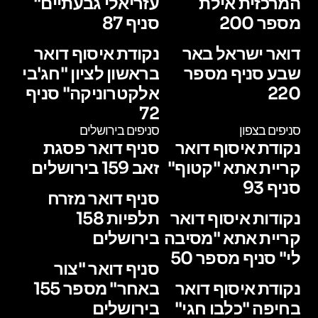
המרכזית אילת
עזריאלי גבעתיים"
מספר 200
סניף 87
דואר ישראל באר
נקודת איסוף דואר
שבע סניף מספר
בראשון לציון "חג'בי
220
אלקטרוניקה" סניף
72
סניפים בצפון
סניפים בירושלים
נקודת איסוף דואר
סניף דואר פסגת
קריית אתא "קטוף"
זאב 159 בירושלים
סניף 93
סניף דואר מזרח
נקודות איסוף דואר
תלפיות 158
קריית אתא "מסיבה
בירושלים
לי" סניף מספר 50
סניף דואר "צור
נקודת איסוף דואר
באחר" מספר 155
בחיפה "כלבו חגי"
בירושלים