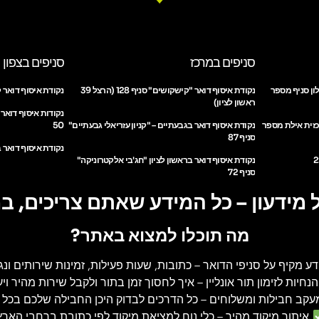
סניפים במרכז
סניפים בצפון
ון סניף מספר
נקודת איסוף דואר "קישקושים" סניף 128 (הרצל 39
נקודת איסוף דואר ק
ראשון לציון)
נקודות איסוף דואר
כזית אילת מספר
נקודת איסוף דואר בגבעתיים – "קניון עזריאלי גבעתיים"
50
סניף 87
נקודת איסוף דואר ב
נקודת איסוף דואר בראשון לציון "חג'בי אלקטרוניקה"
סניף 72
 מידעון – כל המידע שאתם צריכים, ב
מה תוכלו למצוא באתר?
דע מקיף על סניפי הדואר
– כתובות, שעות פעילות, זמינות שירותים ונג
הנחיות לזימון תור אונליין
– איך לחסוך זמן בתור ולקבל שירות מהיר ויעי
עקב חבילות ומשלוחים
– כל הדרכים לבדוק היכן החבילה שלכם בכל ר
איתור מיקוד מהיר
– כלי נוח למציאת מיקוד לפי כתובת ברחבי הארץ