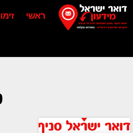
ראשי
זימו
ט