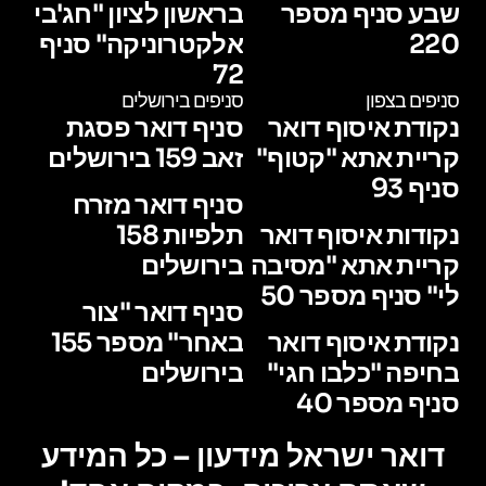
שבע סניף מספר
בראשון לציון "חג'בי
220
אלקטרוניקה" סניף
72
סניפים בצפון
סניפים בירושלים
נקודת איסוף דואר
סניף דואר פסגת
קריית אתא "קטוף"
זאב 159 בירושלים
סניף 93
סניף דואר מזרח
נקודות איסוף דואר
תלפיות 158
קריית אתא "מסיבה
בירושלים
לי" סניף מספר 50
סניף דואר "צור
נקודת איסוף דואר
באחר" מספר 155
בחיפה "כלבו חגי"
בירושלים
סניף מספר 40
דואר ישראל מידעון – כל המידע