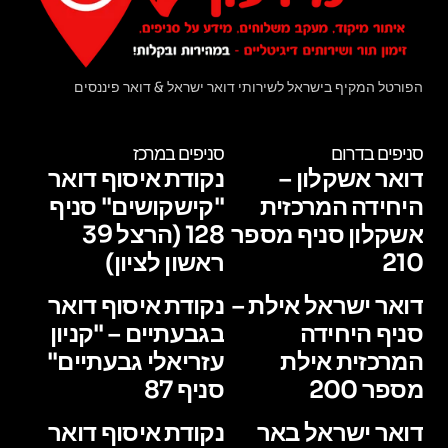
הפורטל המקיף בישראל לשירותי דואר ישראל & דואר פיננסים
סניפים בדרום
סניפים במרכז
דואר אשקלון –
נקודת איסוף דואר
היחידה המרכזית
"קישקושים" סניף
אשקלון סניף מספר
128 (הרצל 39
210
ראשון לציון)
דואר ישראל אילת –
נקודת איסוף דואר
סניף היחידה
בגבעתיים – "קניון
המרכזית אילת
עזריאלי גבעתיים"
מספר 200
סניף 87
דואר ישראל באר
נקודת איסוף דואר