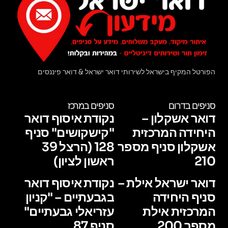
הפורטל המקיף בישראל לשירותי דואר ישראל & דואר פיננסים
סניפים בדרום
סניפים במרכז
דואר אשקלון –
נקודת איסוף דואר
היחידה המרכזית
"קישקושים" סניף
אשקלון סניף מספר
128 (הרצל 39
210
ראשון לציון)
דואר ישראל אילת –
נקודת איסוף דואר
סניף היחידה
בגבעתיים – "קניון
המרכזית אילת
עזריאלי גבעתיים"
מספר 200
סניף 87