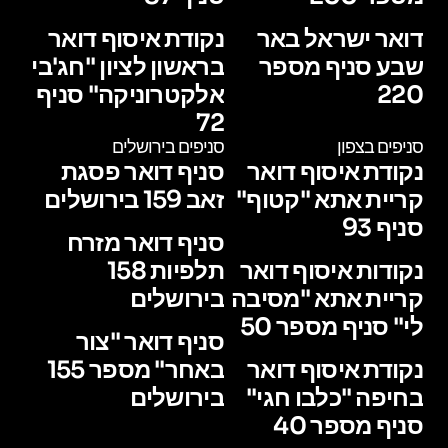
דואר ישראל באר
נקודת איסוף דואר
שבע סניף מספר
בראשון לציון "חג'בי
220
אלקטרוניקה" סניף
72
סניפים בצפון
סניפים בירושלים
נקודת איסוף דואר
סניף דואר פסגת
קריית אתא "קטוף"
זאב 159 בירושלים
סניף 93
סניף דואר מזרח
נקודות איסוף דואר
תלפיות 158
קריית אתא "מסיבה
בירושלים
לי" סניף מספר 50
סניף דואר "צור
נקודת איסוף דואר
באחר" מספר 155
בחיפה "כלבו חגי"
בירושלים
סניף מספר 40