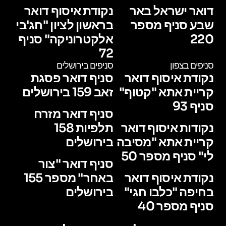
דואר ישראל באר
נקודת איסוף דואר
שבע סניף מספר
בראשון לציון "חג'בי
220
אלקטרוניקה" סניף
72
סניפים בצפון
סניפים בירושלים
נקודת איסוף דואר
סניף דואר פסגת
קריית אתא "קטוף"
זאב 159 בירושלים
סניף 93
סניף דואר מזרח
נקודות איסוף דואר
תלפיות 158
קריית אתא "מסיבה
בירושלים
לי" סניף מספר 50
סניף דואר "צור
נקודת איסוף דואר
באחר" מספר 155
בחיפה "כלבו חגי"
בירושלים
סניף מספר 40