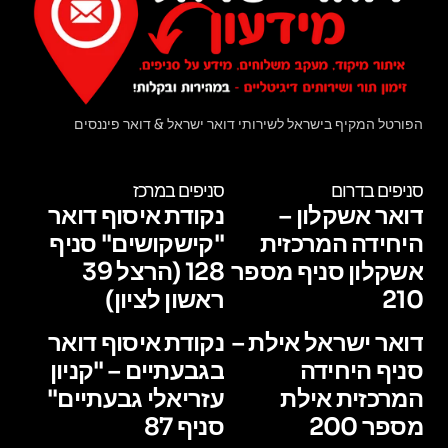
הפורטל המקיף בישראל לשירותי דואר ישראל & דואר פיננסים
סניפים בדרום
סניפים במרכז
דואר אשקלון –
נקודת איסוף דואר
היחידה המרכזית
"קישקושים" סניף
אשקלון סניף מספר
128 (הרצל 39
210
ראשון לציון)
דואר ישראל אילת –
נקודת איסוף דואר
סניף היחידה
בגבעתיים – "קניון
המרכזית אילת
עזריאלי גבעתיים"
מספר 200
סניף 87