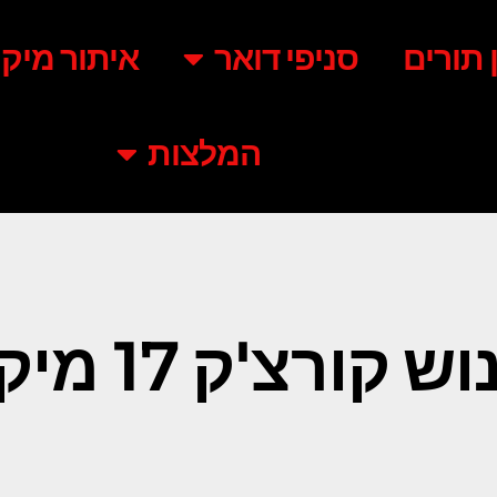
ן תורים
סניפי דואר
איתור מיקו
המלצות
ש קורצ'ק 17 מיקוד