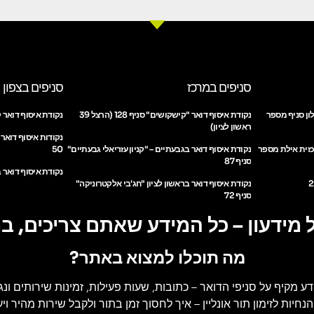
סניפים במרכז
סניפים בצפון
ון סניף מספר
נקודת איסוף דואר "קישקושים" סניף 128 (הרצל 39
נקודת איסוף דואר ק
ראשון לציון)
נקודות איסוף דואר
כזית אילת מספר
נקודת איסוף דואר בגבעתיים – "קניון עזריאלי גבעתיים"
50
סניף 87
נקודת איסוף דואר ב
נקודת איסוף דואר בראשון לציון "חג'בי אלקטרוניקה"
סניף 72
 מידעון – כל המידע שאתם צריכים, ב
מה תוכלו למצוא באתר?
דע מקיף על סניפי הדואר
– כתובות, שעות פעילות, זמינות שירותים ונג
הנחיות לזימון תור אונליין
– איך לחסוך זמן בתור ולקבל שירות מהיר ויעי