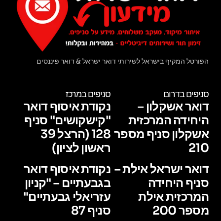
הפורטל המקיף בישראל לשירותי דואר ישראל & דואר פיננסים
סניפים בדרום
סניפים במרכז
דואר אשקלון –
נקודת איסוף דואר
היחידה המרכזית
"קישקושים" סניף
אשקלון סניף מספר
128 (הרצל 39
210
ראשון לציון)
דואר ישראל אילת –
נקודת איסוף דואר
סניף היחידה
בגבעתיים – "קניון
המרכזית אילת
עזריאלי גבעתיים"
מספר 200
סניף 87