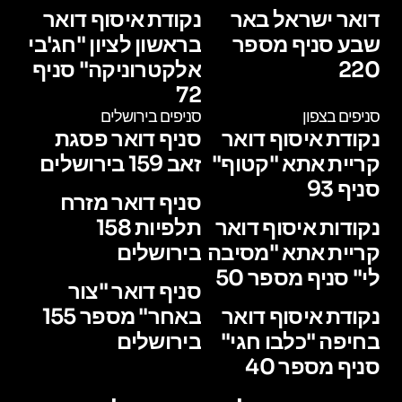
דואר ישראל באר
נקודת איסוף דואר
שבע סניף מספר
בראשון לציון "חג'בי
220
אלקטרוניקה" סניף
72
סניפים בצפון
סניפים בירושלים
נקודת איסוף דואר
סניף דואר פסגת
קריית אתא "קטוף"
זאב 159 בירושלים
סניף 93
סניף דואר מזרח
נקודות איסוף דואר
תלפיות 158
קריית אתא "מסיבה
בירושלים
לי" סניף מספר 50
סניף דואר "צור
נקודת איסוף דואר
באחר" מספר 155
בחיפה "כלבו חגי"
בירושלים
סניף מספר 40