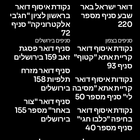
דואר ישראל באר
נקודת איסוף דואר
שבע סניף מספר
בראשון לציון "חג'בי
220
אלקטרוניקה" סניף
72
סניפים בצפון
סניפים בירושלים
נקודת איסוף דואר
סניף דואר פסגת
קריית אתא "קטוף"
זאב 159 בירושלים
סניף 93
סניף דואר מזרח
נקודות איסוף דואר
תלפיות 158
קריית אתא "מסיבה
בירושלים
לי" סניף מספר 50
סניף דואר "צור
נקודת איסוף דואר
באחר" מספר 155
בחיפה "כלבו חגי"
בירושלים
סניף מספר 40