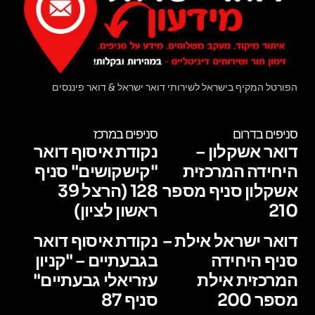
הפורטל המקיף בישראל לשירותי דואר ישראל & דואר פיננסים
סניפים בדרום
סניפים במרכז
דואר אשקלון –
נקודת איסוף דואר
היחידה המרכזית
"קישקושים" סניף
אשקלון סניף מספר
128 (הרצל 39
210
ראשון לציון)
דואר ישראל אילת –
נקודת איסוף דואר
סניף היחידה
בגבעתיים – "קניון
המרכזית אילת
עזריאלי גבעתיים"
מספר 200
סניף 87