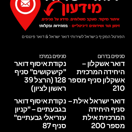
הפורטל המקיף בישראל לשירותי דואר ישראל & דואר פיננסים
סניפים בדרום
סניפים במרכז
דואר אשקלון –
נקודת איסוף דואר
היחידה המרכזית
"קישקושים" סניף
אשקלון סניף מספר
128 (הרצל 39
210
ראשון לציון)
דואר ישראל אילת –
נקודת איסוף דואר
סניף היחידה
בגבעתיים – "קניון
המרכזית אילת
עזריאלי גבעתיים"
מספר 200
סניף 87