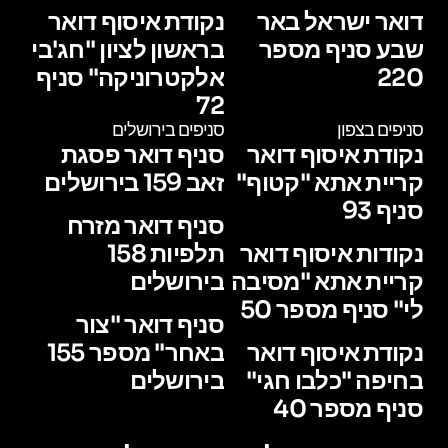
דואר ישראל באר
נקודת איסוף דואר
שבע סניף מספר
בראשון לציון "חג'בי
220
אלקטרוניקה" סניף
72
סניפים בצפון
סניפים בירושלים
נקודת איסוף דואר
סניף דואר פסגת
קריית אתא "קטוף"
זאב 159 בירושלים
סניף 93
סניף דואר מזרח
נקודות איסוף דואר
תלפיות 158
קריית אתא "מסיבה
בירושלים
לי" סניף מספר 50
סניף דואר "צור
נקודת איסוף דואר
באחר" מספר 155
בחיפה "כלבו חגי"
בירושלים
סניף מספר 40