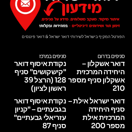
הפורטל המקיף בישראל לשירותי דואר ישראל & דואר פיננסים
סניפים בדרום
סניפים במרכז
דואר אשקלון –
נקודת איסוף דואר
היחידה המרכזית
"קישקושים" סניף
אשקלון סניף מספר
128 (הרצל 39
210
ראשון לציון)
דואר ישראל אילת –
נקודת איסוף דואר
סניף היחידה
בגבעתיים – "קניון
המרכזית אילת
עזריאלי גבעתיים"
מספר 200
סניף 87