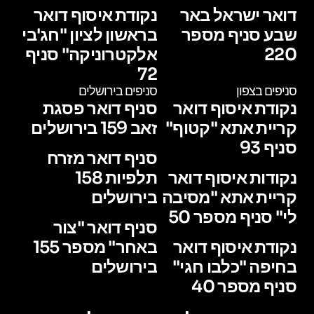
דואר ישראל באר
נקודת איסוף דואר
שבע סניף מספר
בראשון לציון "חג'בי
220
אלקטרוניקה" סניף
72
סניפים בצפון
סניפים בירושלים
נקודת איסוף דואר
סניף דואר פסגת
קריית אתא "קטוף"
זאב 159 בירושלים
סניף 93
סניף דואר מזרח
נקודות איסוף דואר
תלפיות 158
קריית אתא "מסיבה
בירושלים
לי" סניף מספר 50
סניף דואר "צור
נקודת איסוף דואר
באחר" מספר 155
בחיפה "כלבו חגי"
בירושלים
סניף מספר 40