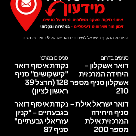
הפורטל המקיף בישראל לשירותי דואר ישראל & דואר פיננסים
סניפים בדרום
סניפים במרכז
דואר אשקלון –
נקודת איסוף דואר
היחידה המרכזית
"קישקושים" סניף
אשקלון סניף מספר
128 (הרצל 39
210
ראשון לציון)
דואר ישראל אילת –
נקודת איסוף דואר
סניף היחידה
בגבעתיים – "קניון
המרכזית אילת
עזריאלי גבעתיים"
מספר 200
סניף 87