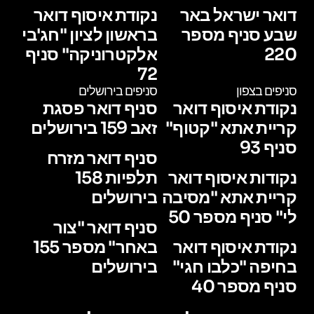
דואר ישראל באר
נקודת איסוף דואר
שבע סניף מספר
בראשון לציון "חג'בי
220
אלקטרוניקה" סניף
72
סניפים בצפון
סניפים בירושלים
נקודת איסוף דואר
סניף דואר פסגת
קריית אתא "קטוף"
זאב 159 בירושלים
סניף 93
סניף דואר מזרח
נקודות איסוף דואר
תלפיות 158
קריית אתא "מסיבה
בירושלים
לי" סניף מספר 50
סניף דואר "צור
נקודת איסוף דואר
באחר" מספר 155
בחיפה "כלבו חגי"
בירושלים
סניף מספר 40