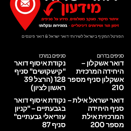
הפורטל המקיף בישראל לשירותי דואר ישראל & דואר פיננסים
סניפים בדרום
סניפים במרכז
דואר אשקלון –
נקודת איסוף דואר
היחידה המרכזית
"קישקושים" סניף
אשקלון סניף מספר
128 (הרצל 39
210
ראשון לציון)
דואר ישראל אילת –
נקודת איסוף דואר
סניף היחידה
בגבעתיים – "קניון
המרכזית אילת
עזריאלי גבעתיים"
מספר 200
סניף 87