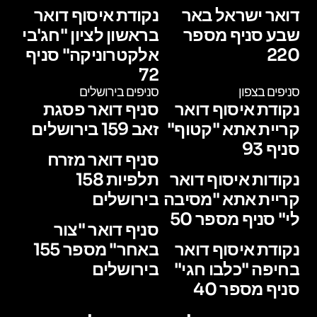
דואר ישראל באר
נקודת איסוף דואר
שבע סניף מספר
בראשון לציון "חג'בי
220
אלקטרוניקה" סניף
72
סניפים בצפון
סניפים בירושלים
נקודת איסוף דואר
סניף דואר פסגת
קריית אתא "קטוף"
זאב 159 בירושלים
סניף 93
סניף דואר מזרח
נקודות איסוף דואר
תלפיות 158
קריית אתא "מסיבה
בירושלים
לי" סניף מספר 50
סניף דואר "צור
נקודת איסוף דואר
באחר" מספר 155
בחיפה "כלבו חגי"
בירושלים
סניף מספר 40