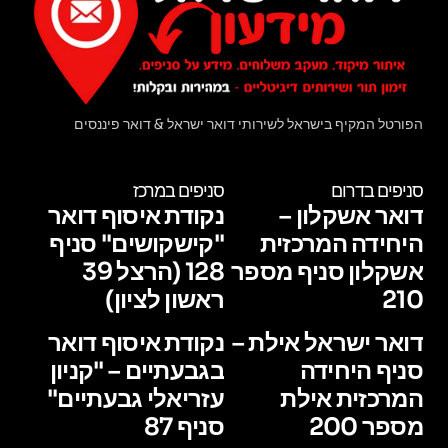
הפורטל המקיף בישראל לשירותי דואר ישראל & דואר פיננסים
סניפים בדרום
סניפים במרכז
דואר אשקלון –
נקודת איסוף דואר
היחידה המרכזית
"קישקושים" סניף
אשקלון סניף מספר
128 (הרצל 39
210
ראשון לציון)
דואר ישראל אילת –
נקודת איסוף דואר
סניף היחידה
בגבעתיים – "קניון
המרכזית אילת
עזריאלי גבעתיים"
מספר 200
סניף 87