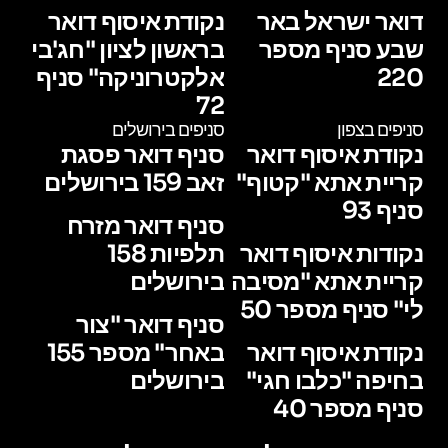
דואר ישראל באר
נקודת איסוף דואר
שבע סניף מספר
בראשון לציון "חג'בי
220
אלקטרוניקה" סניף
72
סניפים בצפון
סניפים בירושלים
נקודת איסוף דואר
סניף דואר פסגת
קריית אתא "קטוף"
זאב 159 בירושלים
סניף 93
סניף דואר מזרח
נקודות איסוף דואר
תלפיות 158
קריית אתא "מסיבה
בירושלים
לי" סניף מספר 50
סניף דואר "צור
נקודת איסוף דואר
באחר" מספר 155
בחיפה "כלבו חגי"
בירושלים
סניף מספר 40