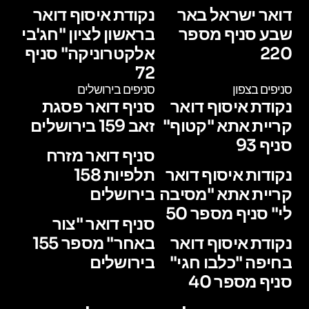
דואר ישראל באר
נקודת איסוף דואר
שבע סניף מספר
בראשון לציון "חג'בי
220
אלקטרוניקה" סניף
72
סניפים בצפון
סניפים בירושלים
נקודת איסוף דואר
סניף דואר פסגת
קריית אתא "קטוף"
זאב 159 בירושלים
סניף 93
סניף דואר מזרח
נקודות איסוף דואר
תלפיות 158
קריית אתא "מסיבה
בירושלים
לי" סניף מספר 50
סניף דואר "צור
נקודת איסוף דואר
באחר" מספר 155
בחיפה "כלבו חגי"
בירושלים
סניף מספר 40