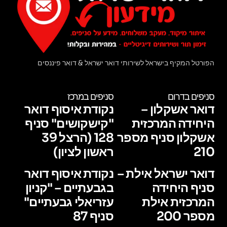
הפורטל המקיף בישראל לשירותי דואר ישראל & דואר פיננסים
סניפים בדרום
סניפים במרכז
דואר אשקלון –
נקודת איסוף דואר
היחידה המרכזית
"קישקושים" סניף
אשקלון סניף מספר
128 (הרצל 39
210
ראשון לציון)
דואר ישראל אילת –
נקודת איסוף דואר
סניף היחידה
בגבעתיים – "קניון
המרכזית אילת
עזריאלי גבעתיים"
מספר 200
סניף 87