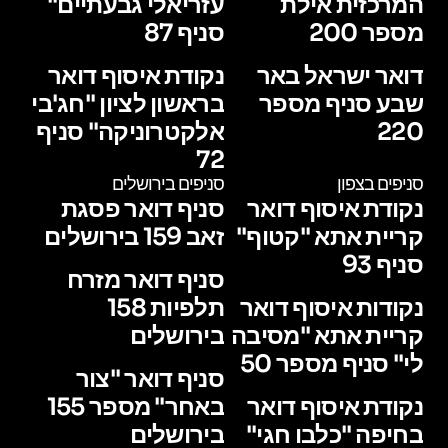
המרכזית אילת
עזריאלי גבעתיים"
מספר 200
סניף 87
דואר ישראל באר
נקודת איסוף דואר
שבע סניף מספר
בראשון לציון "חג'בי
220
אלקטרוניקה" סניף
72
סניפים בצפון
סניפים בירושלים
נקודת איסוף דואר
סניף דואר פסגת
קריית אתא "קטוף"
זאב 159 בירושלים
סניף 93
סניף דואר מזרח
נקודות איסוף דואר
תלפיות 158
קריית אתא "מסיבה
בירושלים
לי" סניף מספר 50
סניף דואר "צור
נקודת איסוף דואר
באחר" מספר 155
בחיפה "כלבו חגי"
בירושלים