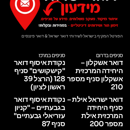
הפורטל המקיף בישראל לשירותי דואר ישראל & דואר פיננסים
סניפים בדרום
סניפים במרכז
דואר אשקלון –
נקודת איסוף דואר
היחידה המרכזית
"קישקושים" סניף
אשקלון סניף מספר
128 (הרצל 39
210
ראשון לציון)
דואר ישראל אילת –
נקודת איסוף דואר
סניף היחידה
בגבעתיים – "קניון
המרכזית אילת
עזריאלי גבעתיים"
מספר 200
סניף 87