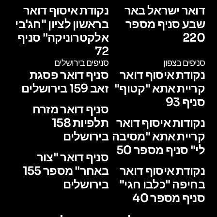
דואר ישראל באר
נקודת איסוף דואר
שבע סניף מספר
בראשון לציון "חג'בי
220
אלקטרוניקה" סניף
72
סניפים בצפון
סניפים בירושלים
נקודת איסוף דואר
סניף דואר פסגת
קריית אתא "קטוף"
זאב 159 בירושלים
סניף 93
סניף דואר מזרח
נקודות איסוף דואר
תלפיות 158
קריית אתא "מסיבה
בירושלים
לי" סניף מספר 50
סניף דואר "צור
נקודת איסוף דואר
באחר" מספר 155
בחיפה "כלבו חגי"
בירושלים
סניף מספר 40