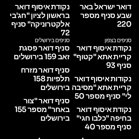
דואר ישראל באר
נקודת איסוף דואר
שבע סניף מספר
בראשון לציון "חג'בי
220
אלקטרוניקה" סניף
72
סניפים בצפון
סניפים בירושלים
נקודת איסוף דואר
סניף דואר פסגת
קריית אתא "קטוף"
זאב 159 בירושלים
סניף 93
סניף דואר מזרח
נקודות איסוף דואר
תלפיות 158
קריית אתא "מסיבה
בירושלים
לי" סניף מספר 50
סניף דואר "צור
נקודת איסוף דואר
באחר" מספר 155
בחיפה "כלבו חגי"
בירושלים
סניף מספר 40