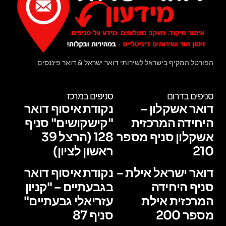
הפורטל המקיף בישראל לשירותי דואר ישראל & דואר פיננסים
סניפים בדרום
סניפים במרכז
דואר אשקלון –
נקודת איסוף דואר
היחידה המרכזית
"קישקושים" סניף
אשקלון סניף מספר
128 (הרצל 39
210
ראשון לציון)
דואר ישראל אילת –
נקודת איסוף דואר
סניף היחידה
בגבעתיים – "קניון
המרכזית אילת
עזריאלי גבעתיים"
מספר 200
סניף 87