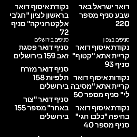
דואר ישראל באר
נקודת איסוף דואר
שבע סניף מספר
בראשון לציון "חג'בי
220
אלקטרוניקה" סניף
72
סניפים בצפון
סניפים בירושלים
נקודת איסוף דואר
סניף דואר פסגת
קריית אתא "קטוף"
זאב 159 בירושלים
סניף 93
סניף דואר מזרח
נקודות איסוף דואר
תלפיות 158
קריית אתא "מסיבה
בירושלים
לי" סניף מספר 50
סניף דואר "צור
נקודת איסוף דואר
באחר" מספר 155
בחיפה "כלבו חגי"
בירושלים
סניף מספר 40