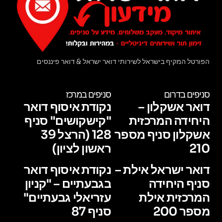
הפורטל המקיף בישראל לשירותי דואר ישראל & דואר פיננסים
סניפים בדרום
סניפים במרכז
דואר אשקלון –
נקודת איסוף דואר
היחידה המרכזית
"קישקושים" סניף
אשקלון סניף מספר
128 (הרצל 39
210
ראשון לציון)
דואר ישראל אילת –
נקודת איסוף דואר
סניף היחידה
בגבעתיים – "קניון
המרכזית אילת
עזריאלי גבעתיים"
מספר 200
סניף 87