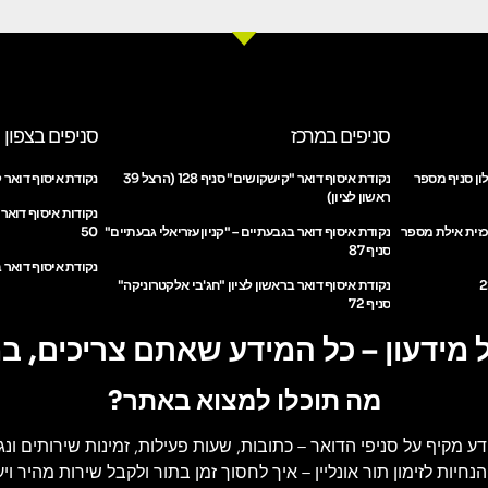
סניפים במרכז
סניפים בצפון
ון סניף מספר
נקודת איסוף דואר "קישקושים" סניף 128 (הרצל 39
נקודת איסוף דואר ק
ראשון לציון)
נקודות איסוף דואר
כזית אילת מספר
נקודת איסוף דואר בגבעתיים – "קניון עזריאלי גבעתיים"
50
סניף 87
נקודת איסוף דואר ב
נקודת איסוף דואר בראשון לציון "חג'בי אלקטרוניקה"
סניף 72
 מידעון – כל המידע שאתם צריכים, ב
מה תוכלו למצוא באתר?
דע מקיף על סניפי הדואר
– כתובות, שעות פעילות, זמינות שירותים ונג
הנחיות לזימון תור אונליין
– איך לחסוך זמן בתור ולקבל שירות מהיר ויעי