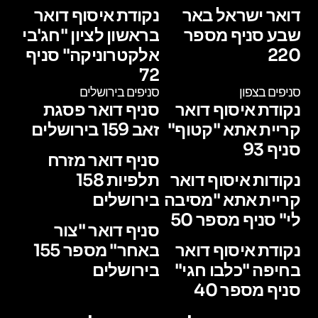
דואר ישראל באר
נקודת איסוף דואר
שבע סניף מספר
בראשון לציון "חג'בי
220
אלקטרוניקה" סניף
72
סניפים בצפון
סניפים בירושלים
נקודת איסוף דואר
סניף דואר פסגת
קריית אתא "קטוף"
זאב 159 בירושלים
סניף 93
סניף דואר מזרח
נקודות איסוף דואר
תלפיות 158
קריית אתא "מסיבה
בירושלים
לי" סניף מספר 50
סניף דואר "צור
נקודת איסוף דואר
באחר" מספר 155
בחיפה "כלבו חגי"
בירושלים
סניף מספר 40