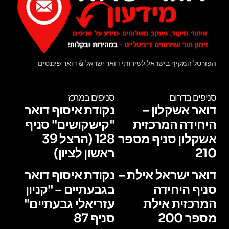
הפורטל המקיף בישראל לשירותי דואר ישראל & דואר פיננסים
סניפים בדרום
סניפים במרכז
דואר אשקלון –
נקודת איסוף דואר
היחידה המרכזית
"קישקושים" סניף
אשקלון סניף מספר
128 (הרצל 39
210
ראשון לציון)
דואר ישראל אילת –
נקודת איסוף דואר
סניף היחידה
בגבעתיים – "קניון
המרכזית אילת
עזריאלי גבעתיים"
מספר 200
סניף 87