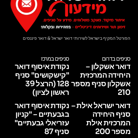
הפורטל המקיף בישראל לשירותי דואר ישראל & דואר פיננסים
סניפים בדרום
סניפים במרכז
דואר אשקלון –
נקודת איסוף דואר
היחידה המרכזית
"קישקושים" סניף
אשקלון סניף מספר
128 (הרצל 39
210
ראשון לציון)
דואר ישראל אילת –
נקודת איסוף דואר
סניף היחידה
בגבעתיים – "קניון
המרכזית אילת
עזריאלי גבעתיים"
מספר 200
סניף 87