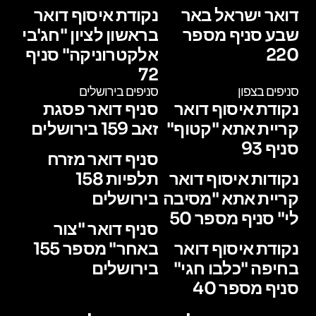
דואר ישראל באר
נקודת איסוף דואר
שבע סניף מספר
בראשון לציון "חג'בי
220
אלקטרוניקה" סניף
72
סניפים בצפון
סניפים בירושלים
נקודת איסוף דואר
סניף דואר פסגת
קריית אתא "קטוף"
זאב 159 בירושלים
סניף 93
סניף דואר מזרח
נקודות איסוף דואר
תלפיות 158
קריית אתא "מסיבה
בירושלים
לי" סניף מספר 50
סניף דואר "צור
נקודת איסוף דואר
באחר" מספר 155
בחיפה "כלבו חגי"
בירושלים
סניף מספר 40