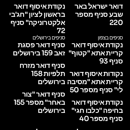
דואר ישראל באר
נקודת איסוף דואר
שבע סניף מספר
בראשון לציון "חג'בי
220
אלקטרוניקה" סניף
72
סניפים בצפון
סניפים בירושלים
נקודת איסוף דואר
סניף דואר פסגת
קריית אתא "קטוף"
זאב 159 בירושלים
סניף 93
סניף דואר מזרח
נקודות איסוף דואר
תלפיות 158
קריית אתא "מסיבה
בירושלים
לי" סניף מספר 50
סניף דואר "צור
נקודת איסוף דואר
באחר" מספר 155
בחיפה "כלבו חגי"
בירושלים
סניף מספר 40