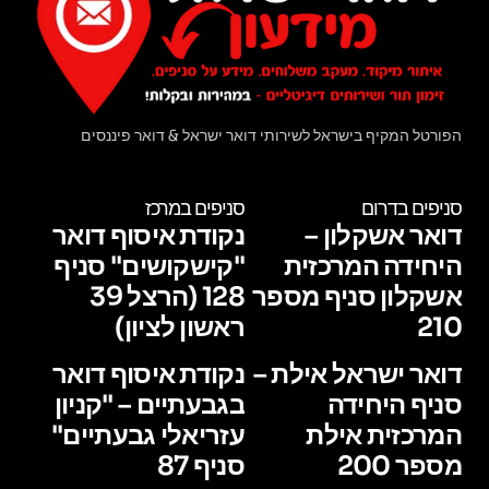
הפורטל המקיף בישראל לשירותי דואר ישראל & דואר פיננסים
סניפים בדרום
סניפים במרכז
דואר אשקלון –
נקודת איסוף דואר
היחידה המרכזית
"קישקושים" סניף
אשקלון סניף מספר
128 (הרצל 39
210
ראשון לציון)
דואר ישראל אילת –
נקודת איסוף דואר
סניף היחידה
בגבעתיים – "קניון
המרכזית אילת
עזריאלי גבעתיים"
מספר 200
סניף 87