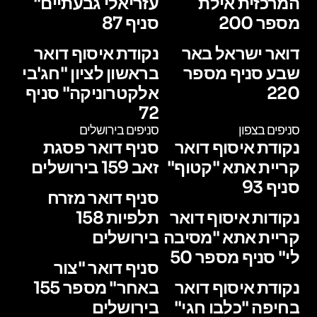
המרכזית אילת
עזריאלי גבעתיים"
מספר 200
סניף 87
דואר ישראל באר
נקודת איסוף דואר
שבע סניף מספר
בראשון לציון "חג'בי
220
אלקטרוניקה" סניף
72
סניפים בצפון
סניפים בירושלים
נקודת איסוף דואר
סניף דואר פסגת
קריית אתא "קטוף"
זאב 159 בירושלים
סניף 93
סניף דואר מזרח
נקודות איסוף דואר
תלפיות 158
קריית אתא "מסיבה
בירושלים
לי" סניף מספר 50
סניף דואר "צור
נקודת איסוף דואר
באחר" מספר 155
בחיפה "כלבו חגי"
בירושלים