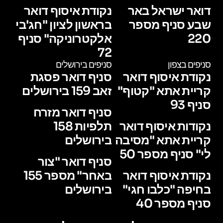
דואר ישראל באר
נקודת איסוף דואר
שבע סניף מספר
בראשון לציון "חג'בי
220
אלקטרוניקה" סניף
72
סניפים בצפון
סניפים בירושלים
נקודת איסוף דואר
סניף דואר פסגת
קריית אתא "קטוף"
זאב 159 בירושלים
סניף 93
סניף דואר מזרח
נקודות איסוף דואר
תלפיות 158
קריית אתא "מסיבה
בירושלים
לי" סניף מספר 50
סניף דואר "צור
נקודת איסוף דואר
באחר" מספר 155
בחיפה "כלבו חגי"
בירושלים
סניף מספר 40