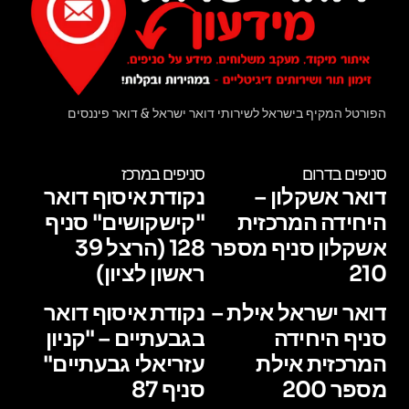
הפורטל המקיף בישראל לשירותי דואר ישראל & דואר פיננסים
סניפים בדרום
סניפים במרכז
דואר אשקלון –
נקודת איסוף דואר
היחידה המרכזית
"קישקושים" סניף
אשקלון סניף מספר
128 (הרצל 39
210
ראשון לציון)
דואר ישראל אילת –
נקודת איסוף דואר
סניף היחידה
בגבעתיים – "קניון
המרכזית אילת
עזריאלי גבעתיים"
מספר 200
סניף 87