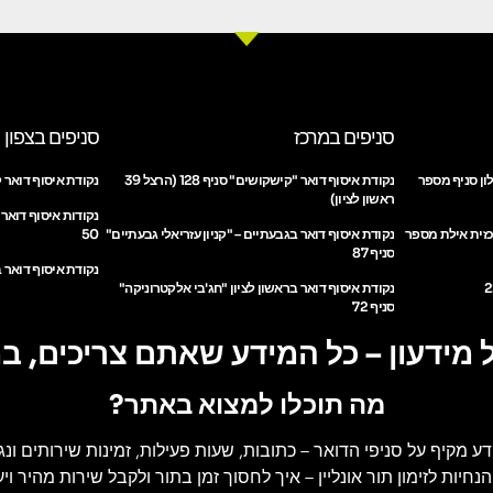
סניפים במרכז
סניפים בצפון
ון סניף מספר
נקודת איסוף דואר "קישקושים" סניף 128 (הרצל 39
נקודת איסוף דואר ק
ראשון לציון)
נקודות איסוף דואר
כזית אילת מספר
נקודת איסוף דואר בגבעתיים – "קניון עזריאלי גבעתיים"
50
סניף 87
נקודת איסוף דואר ב
נקודת איסוף דואר בראשון לציון "חג'בי אלקטרוניקה"
סניף 72
 מידעון – כל המידע שאתם צריכים, ב
מה תוכלו למצוא באתר?
דע מקיף על סניפי הדואר
– כתובות, שעות פעילות, זמינות שירותים ונג
הנחיות לזימון תור אונליין
– איך לחסוך זמן בתור ולקבל שירות מהיר ויעי