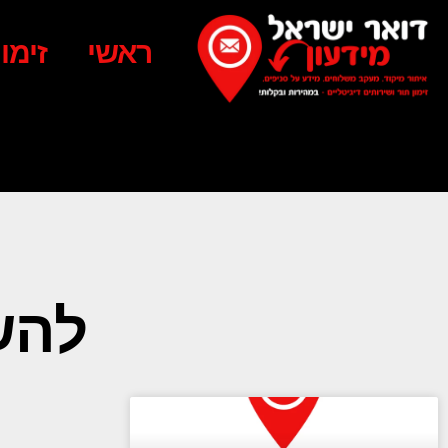
ראשי
זימו
להש