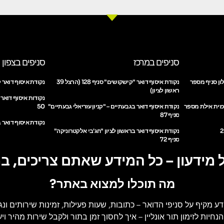
סניפים במרכז
סניפים בצפון
ון סניף מספר
נקודת איסוף דואר "קישקושים" סניף 128 (הרצל 39
נקודת איסוף דואר ק
ראשון לציון)
נקודות איסוף דואר
כזית אילת מספר
נקודת איסוף דואר בגבעתיים – "קניון עזריאלי גבעתיים"
50
סניף 87
נקודת איסוף דואר ב
נקודת איסוף דואר בראשון לציון "חג'בי אלקטרוניקה"
סניף 72
 מידעון – כל המידע שאתם צריכים, ב
מה תוכלו למצוא באתר?
דע מקיף על סניפי הדואר
– כתובות, שעות פעילות, זמינות שירותים ונג
הנחיות לזימון תור אונליין
– איך לחסוך זמן בתור ולקבל שירות מהיר ויעי