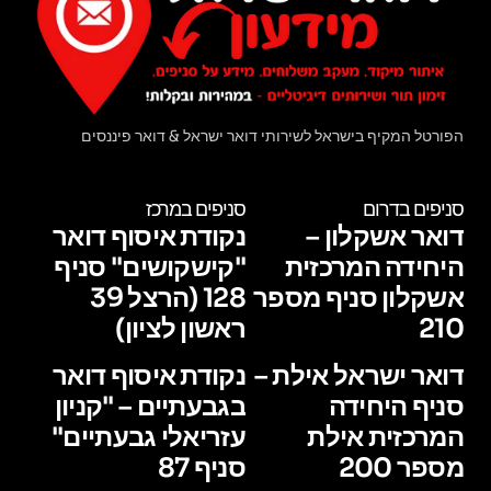
הפורטל המקיף בישראל לשירותי דואר ישראל & דואר פיננסים
סניפים בדרום
סניפים במרכז
דואר אשקלון –
נקודת איסוף דואר
היחידה המרכזית
"קישקושים" סניף
אשקלון סניף מספר
128 (הרצל 39
210
ראשון לציון)
דואר ישראל אילת –
נקודת איסוף דואר
סניף היחידה
בגבעתיים – "קניון
המרכזית אילת
עזריאלי גבעתיים"
מספר 200
סניף 87