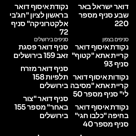
דואר ישראל באר
נקודת איסוף דואר
שבע סניף מספר
בראשון לציון "חג'בי
220
אלקטרוניקה" סניף
72
סניפים בצפון
סניפים בירושלים
נקודת איסוף דואר
סניף דואר פסגת
קריית אתא "קטוף"
זאב 159 בירושלים
סניף 93
סניף דואר מזרח
נקודות איסוף דואר
תלפיות 158
קריית אתא "מסיבה
בירושלים
לי" סניף מספר 50
סניף דואר "צור
נקודת איסוף דואר
באחר" מספר 155
בחיפה "כלבו חגי"
בירושלים
סניף מספר 40