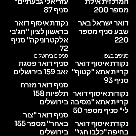
המרכזית אילת
עזריאלי גבעתיים"
מספר 200
סניף 87
דואר ישראל באר
נקודת איסוף דואר
שבע סניף מספר
בראשון לציון "חג'בי
220
אלקטרוניקה" סניף
72
סניפים בצפון
סניפים בירושלים
נקודת איסוף דואר
סניף דואר פסגת
קריית אתא "קטוף"
זאב 159 בירושלים
סניף 93
סניף דואר מזרח
נקודות איסוף דואר
תלפיות 158
קריית אתא "מסיבה
בירושלים
לי" סניף מספר 50
סניף דואר "צור
נקודת איסוף דואר
באחר" מספר 155
בחיפה "כלבו חגי"
בירושלים