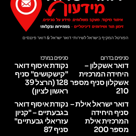
הפורטל המקיף בישראל לשירותי דואר ישראל & דואר פיננסים
סניפים בדרום
סניפים במרכז
דואר אשקלון –
נקודת איסוף דואר
היחידה המרכזית
"קישקושים" סניף
אשקלון סניף מספר
128 (הרצל 39
210
ראשון לציון)
דואר ישראל אילת –
נקודת איסוף דואר
סניף היחידה
בגבעתיים – "קניון
המרכזית אילת
עזריאלי גבעתיים"
מספר 200
סניף 87