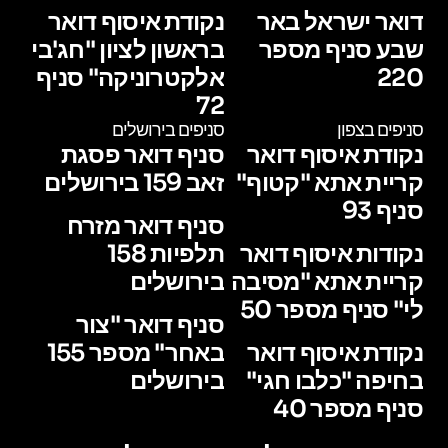
דואר ישראל באר
נקודת איסוף דואר
שבע סניף מספר
בראשון לציון "חג'בי
220
אלקטרוניקה" סניף
72
סניפים בצפון
סניפים בירושלים
נקודת איסוף דואר
סניף דואר פסגת
קריית אתא "קטוף"
זאב 159 בירושלים
סניף 93
סניף דואר מזרח
נקודות איסוף דואר
תלפיות 158
קריית אתא "מסיבה
בירושלים
לי" סניף מספר 50
סניף דואר "צור
נקודת איסוף דואר
באחר" מספר 155
בחיפה "כלבו חגי"
בירושלים
סניף מספר 40