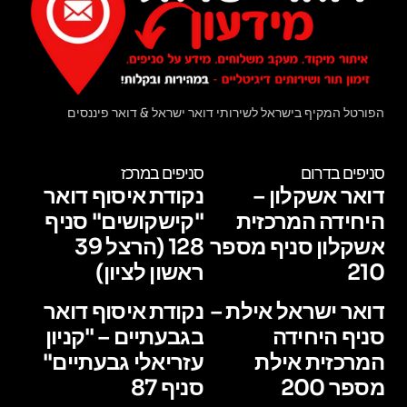
הפורטל המקיף בישראל לשירותי דואר ישראל & דואר פיננסים
סניפים בדרום
סניפים במרכז
דואר אשקלון –
נקודת איסוף דואר
היחידה המרכזית
"קישקושים" סניף
אשקלון סניף מספר
128 (הרצל 39
210
ראשון לציון)
דואר ישראל אילת –
נקודת איסוף דואר
סניף היחידה
בגבעתיים – "קניון
המרכזית אילת
עזריאלי גבעתיים"
מספר 200
סניף 87