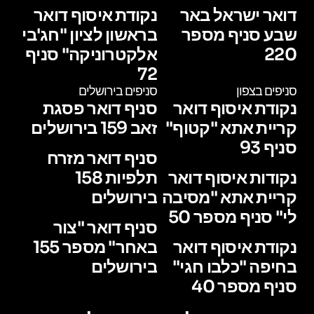
דואר ישראל באר
נקודת איסוף דואר
שבע סניף מספר
בראשון לציון "חג'בי
220
אלקטרוניקה" סניף
72
סניפים בצפון
סניפים בירושלים
נקודת איסוף דואר
סניף דואר פסגת
קריית אתא "קטוף"
זאב 159 בירושלים
סניף 93
סניף דואר מזרח
נקודות איסוף דואר
תלפיות 158
קריית אתא "מסיבה
בירושלים
לי" סניף מספר 50
סניף דואר "צור
נקודת איסוף דואר
באחר" מספר 155
בחיפה "כלבו חגי"
בירושלים
סניף מספר 40