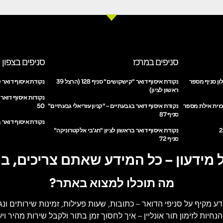
סניפים במרכז
סניפים בצפון
ון סניף מספר
נקודת איסוף דואר "קישקושים" סניף 128 (הרצל 39
נקודת איסוף דואר ק
ראשון לציון)
נקודות איסוף דואר
כזית אילת מספר
נקודת איסוף דואר בגבעתיים – "קניון עזריאלי גבעתיים"
50
סניף 87
נקודת איסוף דואר ב
נקודת איסוף דואר בראשון לציון "חג'בי אלקטרוניקה"
סניף 72
 מידעון – כל המידע שאתם צריכים, ב
מה תוכלו למצוא באתר?
דע מקיף על סניפי הדואר
– כתובות, שעות פעילות, זמינות שירותים ונג
הנחיות לזימון תור אונליין
– איך לחסוך זמן בתור ולקבל שירות מהיר ויעי