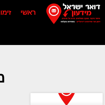
ראשי
זימו
מ