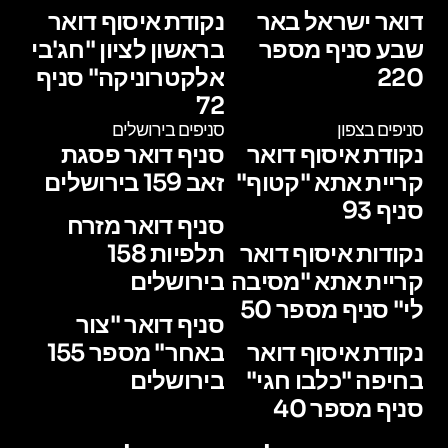
דואר ישראל באר
נקודת איסוף דואר
שבע סניף מספר
בראשון לציון "חג'בי
220
אלקטרוניקה" סניף
72
סניפים בצפון
סניפים בירושלים
נקודת איסוף דואר
סניף דואר פסגת
קריית אתא "קטוף"
זאב 159 בירושלים
סניף 93
סניף דואר מזרח
נקודות איסוף דואר
תלפיות 158
קריית אתא "מסיבה
בירושלים
לי" סניף מספר 50
סניף דואר "צור
נקודת איסוף דואר
באחר" מספר 155
בחיפה "כלבו חגי"
בירושלים
סניף מספר 40