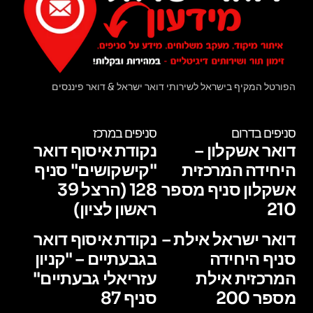
הפורטל המקיף בישראל לשירותי דואר ישראל & דואר פיננסים
סניפים בדרום
סניפים במרכז
דואר אשקלון –
נקודת איסוף דואר
היחידה המרכזית
"קישקושים" סניף
אשקלון סניף מספר
128 (הרצל 39
210
ראשון לציון)
דואר ישראל אילת –
נקודת איסוף דואר
סניף היחידה
בגבעתיים – "קניון
המרכזית אילת
עזריאלי גבעתיים"
מספר 200
סניף 87